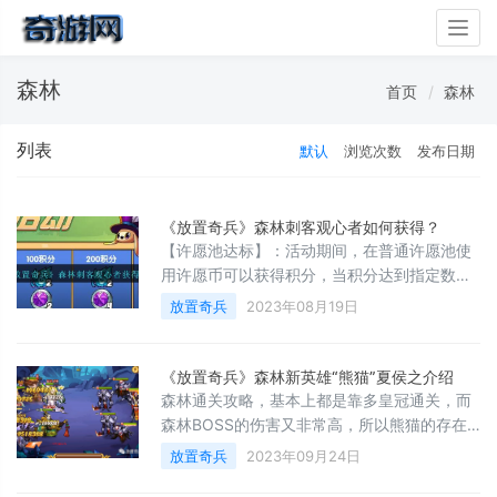
Togg
navig
森林
首页
森林
列表
默认
浏览次数
发布日期
《放置奇兵》森林刺客观心者如何获得？
【许愿池达标】：活动期间，在普通许愿池使
用许愿币可以获得积分，当积分达到指定数额
即可获得对应奖励。
放置奇兵
2023年08月19日
《放置奇兵》森林新英雄“熊猫”夏侯之介绍
森林通关攻略，基本上都是靠多皇冠通关，而
森林BOSS的伤害又非常高，所以熊猫的存在
与否并没有那么重要，靠其他英雄照样通关
放置奇兵
2023年09月24日