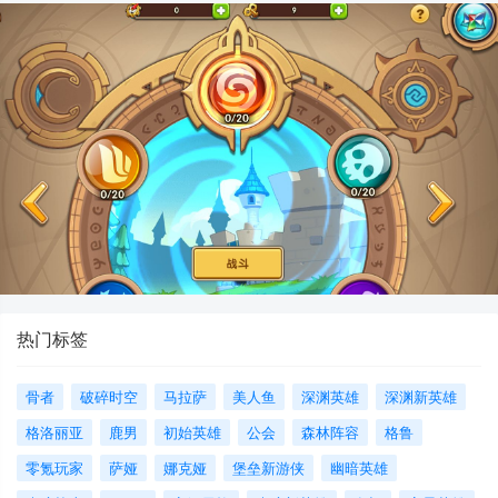
热门标签
骨者
破碎时空
马拉萨
美人鱼
深渊英雄
深渊新英雄
格洛丽亚
鹿男
初始英雄
公会
森林阵容
格鲁
零氪玩家
萨娅
娜克娅
堡垒新游侠
幽暗英雄