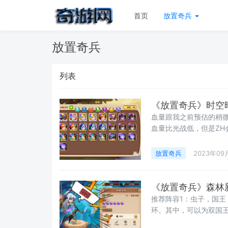
首页
放置奇兵
放置奇兵
列表
《放置奇兵》时空
血量跟我之前预估的稍微
血量比光战低，但是Z
了，会和时空光战持平
了。
放置奇兵
2023年09
《放置奇兵》森林
推荐阵容1：虫子，国王
环。其中，可以为双国
夏，丁丁，光游，光刺