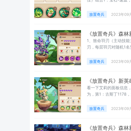
能111/311，全套法师套
放置奇兵
2023年09
《放置奇兵》森林
1、致命羽刃（主动技能
刃，每层羽刃对随机1名
放置奇兵
2023年09
《放置奇兵》新英
看一下艾莉的面板信息，
为，第1：古斯丁1178
4，但是纵观全部英雄，
达到了1193，而且这
放置奇兵
2023年09
《放置奇兵》森林新