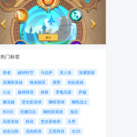
热门标签
骨者
破碎时空
马拉萨
美人鱼
深渊英雄
深渊新英雄
格洛丽亚
鹿男
初始英雄
公会
森林阵容
格鲁
零氪玩家
萨娅
娜克娅
堡垒新游侠
幽暗英雄
幽暗战士
BOSS
安娜贝拉
幽暗新英雄
鬼切
高星英雄
阵容
堡垒新牧师
火男
创造法阵
混色阵营
五星阵容
光35