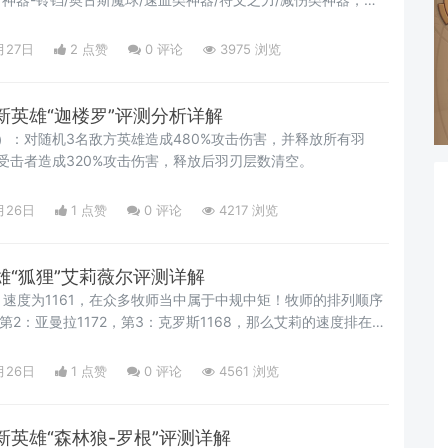
。
月27日
2 点赞
0
评论
3975 浏览
新英雄“迦楼罗”评测分析详解
）：对随机3名敌方英雄造成480%攻击伤害，并释放所有羽
受击者造成320%攻击伤害，释放后羽刃层数清空。
月26日
1 点赞
0
评论
4217 浏览
雄“狐狸”艾莉薇尔评测详解
速度为1161，在众多牧师当中属于中规中矩！牧师的排列顺序
，第2：亚曼拉1172，第3：克罗斯1168，那么艾莉的速度排在第
这个速度显然是跟不上大部队的。一个3000的战士速度都已经
货还自带能量！
月26日
1 点赞
0
评论
4561 浏览
英雄“森林狼-罗根”评测详解