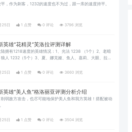
平，作为刺客，1232的速度也不为过，跟一库的速度持平。
月25日
1 点赞
0
评论
3796 浏览
新英雄“花精灵”芙洛拉评测详解
拥有1218速度的英雄情况：1、光法 1238 （1个）2、老暗
嘉莉、大眼、拉塞
18（8个）
月25日
1 点赞
0
评论
3660 浏览
新英雄“美人鱼”格洛丽亚评测分析介绍
了削弱敌方攻击，也尽可能地保护美人鱼和我方英雄！搭配被动
。
月25日
1 点赞
0
评论
3504 浏览