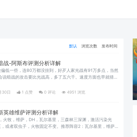
默认
浏览次数
发布时间
暗战-阿斯布评测分析详解
偏低一些，连80万都没挂到，好歹人家光战有91万多点，当然
H会说暗战的攻击要比光战高，多了五六千。速度方面也早就猜到
！都低于其他4个时空英雄，只能靠能量神器或者技能去弥补
月30日
1 点赞
0
评论
4951 浏览
新英雄维萨评测分析详解
，火牧，维萨，DH，瓦尔基里，三森林三深渊，激活污染光
王，或者双虫子，火牧固定不变。推荐阵容2：瓦尔基里，维萨，
，激活救赎光环。