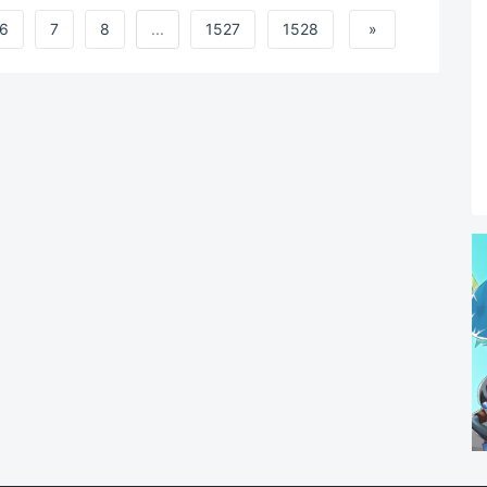
6
7
8
...
1527
1528
»