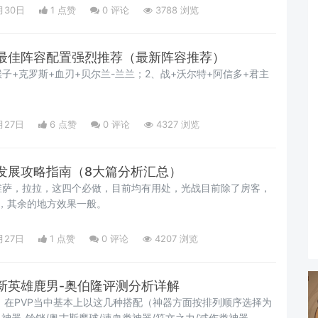
月30日
1 点赞
0
评论
3788 浏览
最佳阵容配置强烈推荐（最新阵容推荐）
猴子+克罗斯+血刃+贝尔兰-兰兰；2、战+沃尔特+阿信多+君主
月27日
6 点赞
0
评论
4327 浏览
发展攻略指南（8大篇分析汇总）
维萨，拉拉，这四个必做，目前均有用处，光战目前除了房客，
点用，其余的地方效果一般。
月27日
1 点赞
0
评论
4207 浏览
新英雄鹿男-奥伯隆评测分析详解
男 在PVP当中基本上以这几种搭配（神器方面按排列顺序选择为
，神器-铃铛/奥古斯魔球/速血类神器/符文之力/减伤类神器，赋