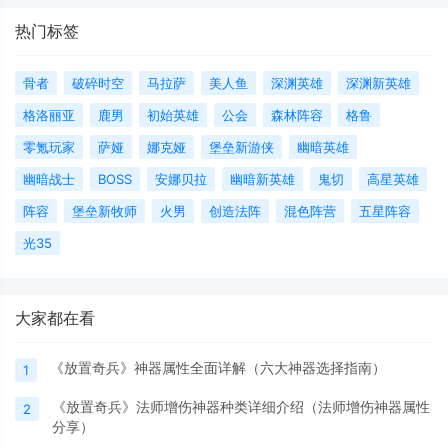
热门标签
骨者
破碎时空
马拉萨
美人鱼
深渊英雄
深渊新英雄
格洛丽亚
鹿男
初始英雄
公会
森林阵容
格鲁
零氪玩家
萨娅
娜克娅
堡垒新游侠
幽暗英雄
幽暗战士
BOSS
安娜贝拉
幽暗新英雄
鬼切
高星英雄
阵容
堡垒新牧师
火男
创造法阵
混色阵营
五星阵容
光35
大家都在看
《放置奇兵》神器属性全面详解（六大神器选择指南）
1
《放置奇兵》法师增伤神器种类详细介绍（法师增伤神器属性
2
分享）