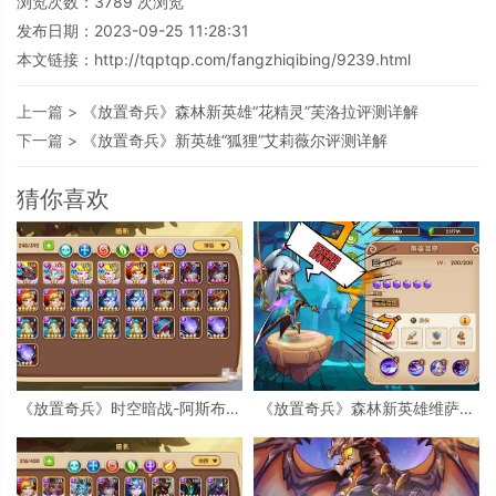
浏览次数：
3789
次浏览
发布日期：2023-09-25 11:28:31
本文链接：
http://tqptqp.com/fangzhiqibing/9239.html
上一篇 >
《放置奇兵》森林新英雄“花精灵”芙洛拉评测详解
下一篇 >
《放置奇兵》新英雄“狐狸”艾莉薇尔评测详解
猜你喜欢
《放置奇兵》时空暗战-阿斯布评
《放置奇兵》森林新英雄维萨评
测分析详解
测分析详解