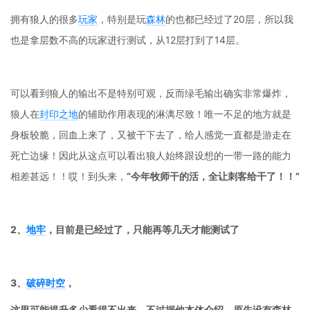
拥有狼人的很多
玩家
，特别是玩
森林
的也都已经过了20层，所以我
也是拿层数不高的玩家进行测试，从12层打到了14层。
可以看到狼人的输出不是特别可观，反而绿毛输出确实非常爆炸，
狼人在
封印之地
的辅助作用表现的淋漓尽致！唯一不足的地方就是
身板较脆，回血上来了，又被干下去了，给人感觉一直都是游走在
死亡边缘！因此从这点可以看出狼人始终跟设想的一带一路的能力
相差甚远！！哎！到头来，
“今年牧师干的活，全让刺客给干了！！”
2、
地牢
，目前是已经过了，只能再等几天才能测试了
3、
破碎时空
，
这里可能提升多少看得不出来，不过据他本体介绍，原先没有森林