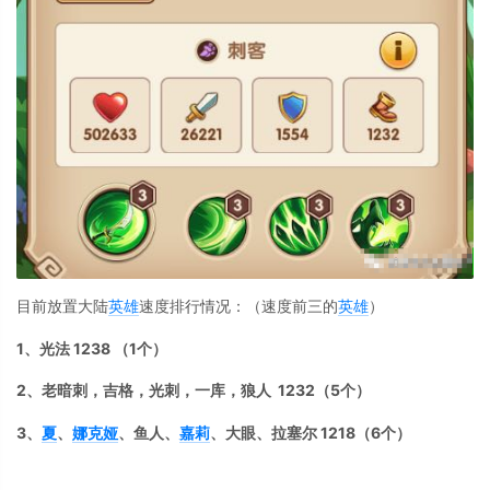
目前放置大陆
英雄
速度排行情况：（速度前三的
英雄
）
1、光法 1238 （1个）
2、老暗刺，吉格，光刺，一库，
狼人
1232（5个）
3、
夏
、
娜克娅
、鱼人、
嘉莉
、大眼、拉塞尔 1218（6个）