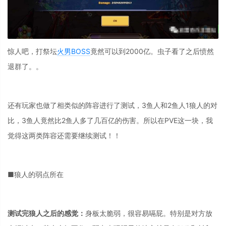
惊人吧，打祭坛
火男
BOSS
竟然可以到2000亿。虫子看了之后愤然
退群了。。
还有玩家也做了相类似的阵容进行了测试，3鱼人和2鱼人1狼人的对
比，3鱼人竟然比2鱼人多了几百亿的伤害。所以在PVE这一块，我
觉得这两类阵容还需要继续测试！！
■狼人的弱点所在
测试完狼人之后的感觉：
身板太脆弱，很容易嗝屁。特别是对方放