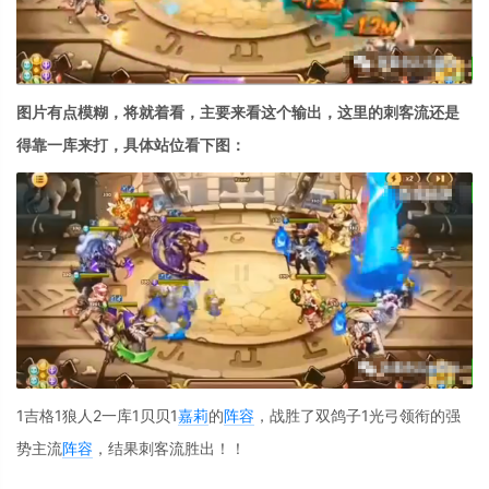
图片有点模糊，将就着看，主要来看这个输出，这里的刺客流还是
得靠一库来打，具体站位看下图：
1吉格1狼人2一库1贝贝1
嘉莉
的
阵容
，战胜了双鸽子1光弓领衔的强
势主流
阵容
，结果刺客流胜出！！