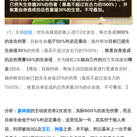
（1）主动
技能
：对生命最低的敌人进行2次攻击，每次造成
300%
的攻击伤害
，目标生命
低于50%时必定暴击
；额外附加
目标已损失
生命值30%
的伤害（最高不超过攻击力的1500%），
恢复自身造成
的总伤害量50%的生命值
，并为随机2名
除自己外的
我方英雄施加
嗜
血
3回合。【嗜血：技能特效，释放主动技能或者进行普通攻击时，
额外附加目标已损失生命值20%的伤害（最高不超过攻击力的
1500%），恢复自身造成的总伤害量30%的生命值。不可叠加。】
分析：
森林狼
的主动攻击有2次攻击，实际600%的攻击伤害
，而且
目标生命低于50%时必定暴击，这里也加一句，其实对于狼人来
说，利用被动3以及
宝石
，
神器
之类，并不缺。所以基本上一出手就