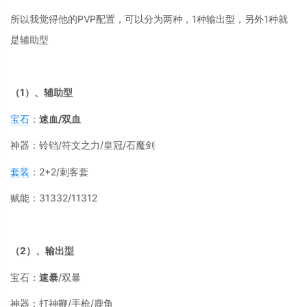
所以我觉得他的PVP配置，可以分为两种，1种输出型，另外1种就
是辅助型
（1）、辅助型
宝石
：
速血/双血
神器：铃铛/符文之力/皇冠/石魔剑
套装
：2+2/刺客套
赋能：31332/11312
（2）、输出型
宝石：
速暴
/双暴
神器：打神鞭/手枪/鹿角