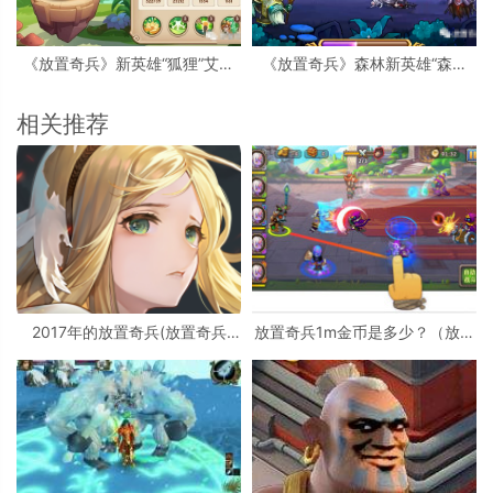
《放置奇兵》新英雄“狐狸”艾莉
《放置奇兵》森林新英雄“森林
薇尔评测详解
狼-罗根”评测详解
相关推荐
2017年的放置奇兵(放置奇兵
放置奇兵1m金币是多少？（放置
2020)
奇兵排行榜在哪里看）