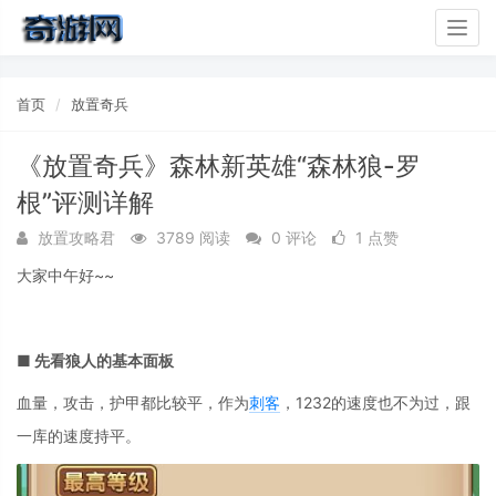
Togg
navig
首页
放置奇兵
《放置奇兵》森林新英雄“森林狼-罗
根”评测详解
放置攻略君
3789 阅读
0 评论
1 点赞
大家中午好~~
■ 先看狼人的基本面板
血量，攻击，护甲都比较平，作为
刺客
，1232的速度也不为过，跟
一库的速度持平。